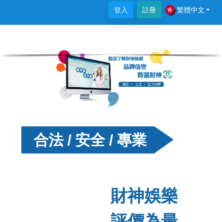
登入
註冊
繁體中文
合法 / 安全 / 專業
財神娛樂
評價為最