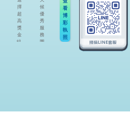
查
擇
候
每
際
政
看
超
優
位
知
府
博
高
秀
會
名
PAGCOR（P
彩
獎
服
員
互
Amusemen
執
金
務
的
聯
and
照
組，
團
遊
網
Gaming
財
隊
戲
安
Corporati
神
7×24
體
全
頒
娛
時
驗，
檢
發
樂
來
高
測
的
始
協
效
機
合
終
助
率
構
法
承
您
的
嚴
網
諾
解
存
格
上
給
決
取
檢
博
您
所
款
測，
彩
最
遇
作
安
執
優
到
業
全
照。