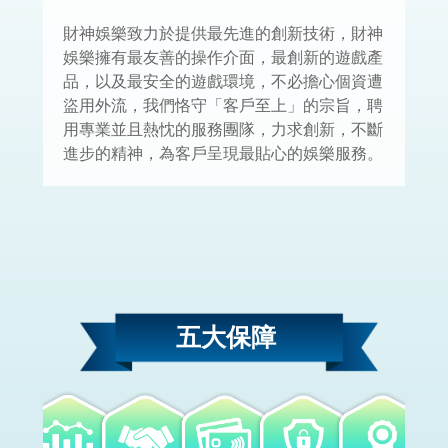
財神娛樂致力於提供最先進的創新技術，財神
娛樂擁有最友善的操作介面，最創新的遊戲產
品，以及最安全的遊戲環境，不必擔心個資遭
盜用外流，我們恪守「客戶至上」的宗旨，聘
用專業並且熱忱的服務團隊，力求創新，不斷
進步的精神，為客戶呈現最貼心的娛樂服務。
五大保障