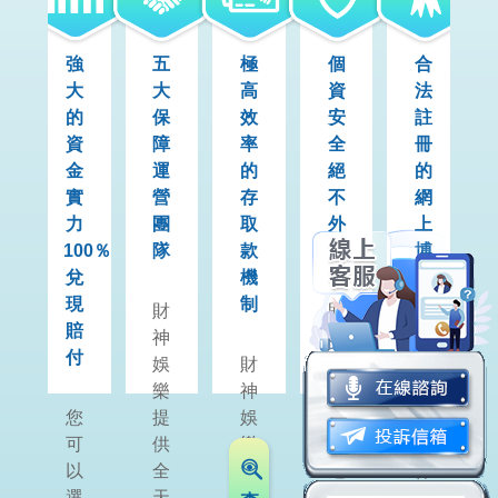
強
五
極
個
合
大
大
高
資
法
的
保
效
安
註
資
障
率
全
冊
金
運
的
絕
的
實
營
存
不
網
力
團
取
外
上
100％
隊
款
流
博
兌
機
彩
現
制
執
財
財
賠
照
神
神
付
娛
財
娛
樂
神
樂
擁
您
提
娛
已
有
可
供
樂
通
菲
以
全
注
過
律
選
天
重
國
賓