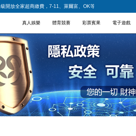
級開放全家超商繳費，7-11、萊爾富、OK等三大超商暫時無
真人娛樂
體育競賽
彩票賓果
電子遊戲